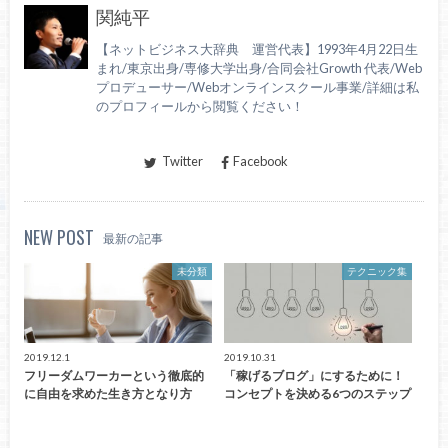
関純平
【ネットビジネス大辞典 運営代表】1993年4月22日生
まれ/東京出身/専修大学出身/合同会社Growth 代表/Web
プロデューサー/Webオンラインスクール事業/詳細は私
のプロフィールから閲覧ください！
Twitter
Facebook
NEW POST
最新の記事
未分類
テクニック集
2019.12.1
2019.10.31
フリーダムワーカーという徹底的
「稼げるブログ」にするために！
に自由を求めた生き方となり方
コンセプトを決める6つのステップ