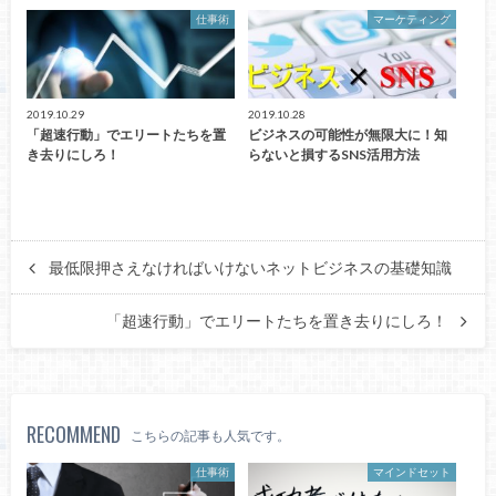
仕事術
マーケティング
2019.10.29
2019.10.28
「超速行動」でエリートたちを置
ビジネスの可能性が無限大に！知
き去りにしろ！
らないと損するSNS活用方法
最低限押さえなければいけないネットビジネスの基礎知識
「超速行動」でエリートたちを置き去りにしろ！
RECOMMEND
こちらの記事も人気です。
仕事術
マインドセット