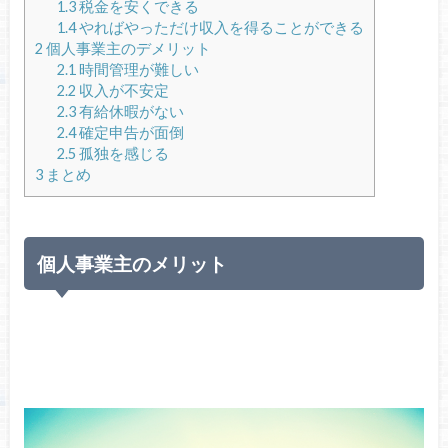
1.3
税金を安くできる
1.4
やればやっただけ収入を得ることができる
2
個人事業主のデメリット
2.1
時間管理が難しい
2.2
収入が不安定
2.3
有給休暇がない
2.4
確定申告が面倒
2.5
孤独を感じる
3
まとめ
個人事業主のメリット