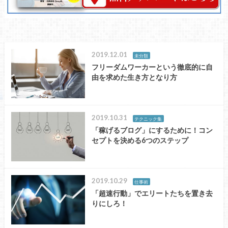
2019.12.01
未分類
フリーダムワーカーという徹底的に自
由を求めた生き方となり方
2019.10.31
テクニック集
「稼げるブログ」にするために！コン
セプトを決める6つのステップ
2019.10.29
仕事術
「超速行動」でエリートたちを置き去
りにしろ！